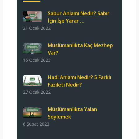
Sabur Anlamı Nedir? Sabır
İçin İşe Yarar …
21 Ocak 2022
Müslümanlıkta Kaç Mezhep
Var?
16 Ocak 2023
Hadi Anlamı Nedir? 5 Farklı
Fazileti Nedir?
27 Ocak 2022
Müslümanlıkta Yalan
Söylemek
6 Şubat 2023