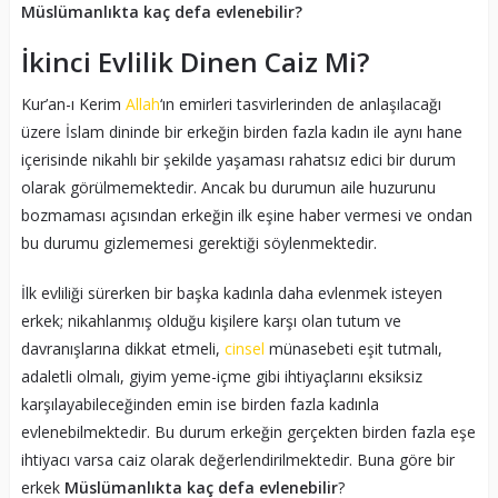
Müslümanlıkta kaç defa evlenebilir?
İkinci Evlilik Dinen Caiz Mi?
Kur’an-ı Kerim
Allah
‘ın emirleri tasvirlerinden de anlaşılacağı
üzere İslam dininde bir erkeğin birden fazla kadın ile aynı hane
içerisinde nikahlı bir şekilde yaşaması rahatsız edici bir durum
olarak görülmemektedir. Ancak bu durumun aile huzurunu
bozmaması açısından erkeğin ilk eşine haber vermesi ve ondan
bu durumu gizlememesi gerektiği söylenmektedir.
İlk evliliği sürerken bir başka kadınla daha evlenmek isteyen
erkek; nikahlanmış olduğu kişilere karşı olan tutum ve
davranışlarına dikkat etmeli,
cinsel
münasebeti eşit tutmalı,
adaletli olmalı, giyim yeme-içme gibi ihtiyaçlarını eksiksiz
karşılayabileceğinden emin ise birden fazla kadınla
evlenebilmektedir. Bu durum erkeğin gerçekten birden fazla eşe
ihtiyacı varsa caiz olarak değerlendirilmektedir. Buna göre bir
erkek
Müslümanlıkta kaç defa evlenebilir
?