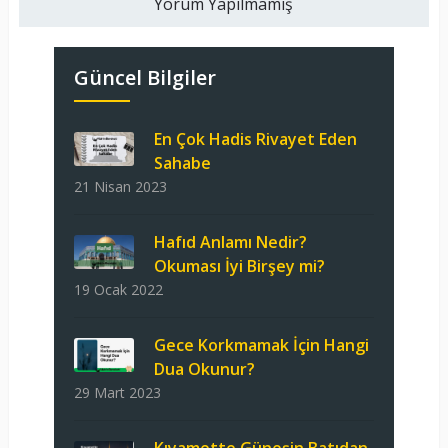
Yorum Yapılmamış
Güncel Bilgiler
En Çok Hadis Rivayet Eden
Sahabe
21 Nisan 2023
Hafıd Anlamı Nedir?
Okuması İyi Birşey mi?
19 Ocak 2022
Gece Korkmamak İçin Hangi
Dua Okunur?
29 Mart 2023