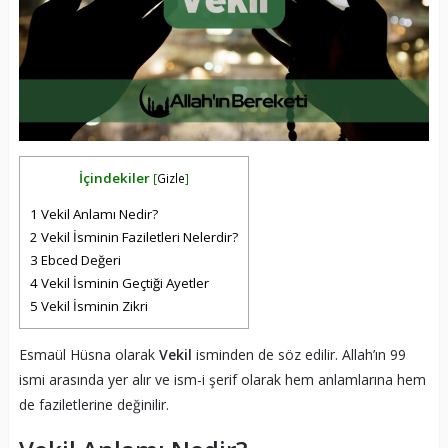
İçindekiler
[
Gizle
]
1
Vekil Anlamı Nedir?
2
Vekil İsminin Faziletleri Nelerdir?
3
Ebced Değeri
4
Vekil İsminin Geçtiği Ayetler
5
Vekil İsminin Zikri
Esmaül Hüsna olarak
Vekil
isminden de söz edilir. Allah’ın 99
ismi arasında yer alır ve ism-i şerif olarak hem anlamlarına hem
de faziletlerine değinilir.