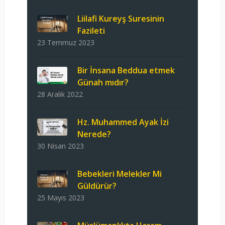
Liilafi Kureyş Suresinin
Fazileti
23 Temmuz 2023
Bir İnsana Beddua etmek
Günah mıdır?
28 Aralık 2022
Hz. Muhammed Ayak İzi
Nerede?
30 Nisan 2023
Bebekleri Melekler Mi
Güldürür?
25 Mayıs 2023