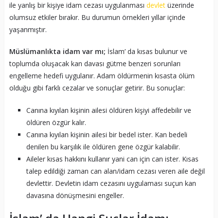
ile yanlış bir kişiye idam cezası uygulanması
devlet
üzerinde
olumsuz etkiler bırakır. Bu durumun örnekleri yıllar içinde
yaşanmıştır.
Müslümanlıkta
idam var mı;
İslam’ da kısas bulunur ve
toplumda oluşacak kan davası gütme benzeri sorunları
engelleme hedefi uygulanır. Adam öldürmenin kısasta ölüm
olduğu gibi farklı cezalar ve sonuçlar getirir. Bu sonuçlar:
Canına kıyılan kişinin ailesi öldüren kişiyi affedebilir ve
öldüren özgür kalır.
Canına kıyılan kişinin ailesi bir bedel ister. Kan bedeli
denilen bu karşılık ile öldüren gene özgür kalabilir.
Aileler kısas hakkını kullanır yani can için can ister. Kısas
talep edildiği zaman can alan/idam cezası veren aile değil
devlettir. Devletin idam cezasını uygulaması suçun kan
davasına dönüşmesini engeller.