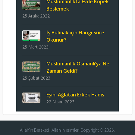
Müslümanlıkta Evde Köpek
Beslemek
25 Aralık 2022
İş Bulmak için Hangi Sure
Okunur?
25 Mart 2023
Müslümanlık Osmanlı’ya Ne
Zaman Geldi?
25 Şubat 2023
Eşini Ağlatan Erkek Hadis
22 Nisan 2023
Allah'ın Bereketi | Allah'ın İsimleri
Copyright © 2026.