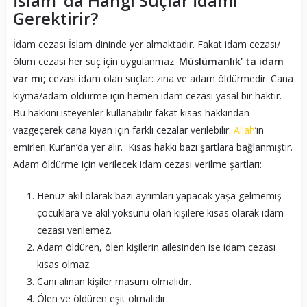
İslam’ da Hangi Suçlar İdamı
Gerektirir?
İdam cezası İslam dininde yer almaktadır. Fakat idam cezası/
ölüm cezası her suç için uygulanmaz.
Müslümanlık’ ta idam
var mı;
cezası idam olan suçlar: zina ve adam öldürmedir. Cana
kıyma/adam öldürme için hemen idam cezası yasal bir haktır.
Bu hakkını isteyenler kullanabilir fakat kısas hakkından
vazgeçerek cana kıyan için farklı cezalar verilebilir.
Allah
‘ın
emirleri Kur’an’da yer alır. Kısas hakkı bazı şartlara bağlanmıştır.
Adam öldürme için verilecek idam cezası verilme şartları:
Henüz akıl olarak bazı ayrımları yapacak yaşa gelmemiş
çocuklara ve akıl yoksunu olan kişilere kısas olarak idam
cezası verilemez.
Adam öldüren, ölen kişilerin ailesinden ise idam cezası
kısas olmaz.
Canı alınan kişiler masum olmalıdır.
Ölen ve öldüren eşit olmalıdır.