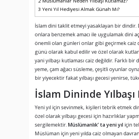
2
Müslümanlar Neden Yılbaşı Kutlamaz?
3
Yeni Yıl Hediyesi Almak Günah Mı?
İslam dini taklit etmeyi yasaklayan bir dindir.
onlara benzemek amacı ile uygulamak dini açıd
önemli olan günleri onlar gibi geçirmek caiz d
günü olarak kabul edilir ve özel olarak kutla
yani yılbaşı kutlaması caiz değildir. Farklı bir 
yeme, çam ağacı süsleme, çeşitli oyunlar oyn
bir yiyecektir fakat yılbaşı gecesi yenirse, 
İslam Dininde Yılbaş
Yeni yıl için sevinmek, kişileri tebrik etmek 
özel olarak yılbaşı gecesi için hazırlıklar yap
sergilemektir.
Müslümanlık’ ta yeni yıl
için te
Müslüman için yeni yılda caiz olmayan davranı