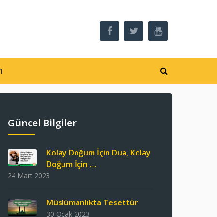
m
Güncel Bilgiler
Kolay Doğum İçin Dua, Kolay
Doğum İçin …
24 Mart 2023
Müslümanlıkta Tesettür
30 Ocak 2023