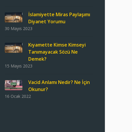
İslamiyette Miras Paylaşımı
Diyanet Yorumu
30 Mayıs 2023
Kıyamette Kimse Kimseyi
Tanımayacak Sözü Ne
Demek?
15 Mayıs 2023
Vacid Anlamı Nedir? Ne İçin
Okunur?
16 Ocak 2022