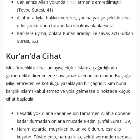
Canlarınızı Allah yolunda
cihat
etmeniz emredilmiştir.
(Tevbe Suresi, 41)
Allah’ın adıyla, hakkını vererek, şanına yakışır şekilde cihat
edin çünkü onun tarafından seçilmiş olanlarsınız.
Kafirlere uyma, onlara Kur’an aracılığı ile savaş aç! (Furkan
Suresi, 52)
Kur’an’da Cihat
Müslümanlıkta cihat anlayışı, elçiler İslam’a çağırdığında
girmemekte direnenlerle savaşmak üzerine kuruludur. Bu çağrı
iyiliği emreden ve kötülüğü yasaklayan bir çağrıdır. Kim buna
karşılık İslam’ı kabul etmez ve yola gelmezse o noktada küçük
cihat başlatılır.
Fesatlık yok olana kadar ve din tamamen Allah’a dönene
kadar durmadan onlarla mücadele edin. (Enfal Suresi, 39)
Haram aylarda, müşrikleri bulun ve öldürün, esir alıp
kuşatın. Tövbe edip, namaz kılıp, zekât vermeden serbest