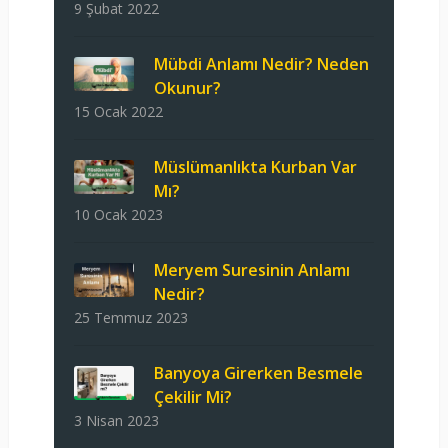
9 Şubat 2022
Mübdi Anlamı Nedir? Neden
Okunur?
15 Ocak 2022
Müslümanlıkta Kurban Var
Mı?
10 Ocak 2023
Meryem Suresinin Anlamı
Nedir?
25 Temmuz 2023
Banyoya Girerken Besmele
Çekilir Mi?
3 Nisan 2023