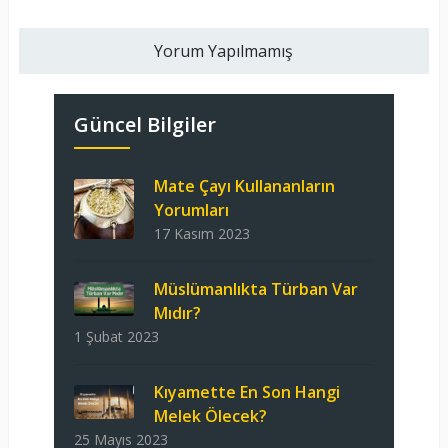
Yorum Yapılmamış
Güncel Bilgiler
Mate Çayı Kullananların
Yorumları
17 Kasım 2023
Müslümanlıkta Türban Var
Mıdır?
1 Şubat 2023
Kıyamette En Son Hangi
Melek Ölecek?
25 Mayıs 2023