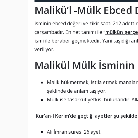
Malikü’l -Mülk Ebced 
isminin ebced değeri ve zikir saati 212 adettir
çarşambadır. En net tanımı ile “
mülkün gerçek
ismi ile beraber geçmektedir. Yani taşıdığı a
veriliyor.
Malikül Mülk
İsminin 
Malik hükmetmek, istila etmek manalar
şeklinde de anlam taşıyor.
Mülk ise tasarruf yetkisi bulunandır. All
Kur’an-I Kerim’de geçtiği ayetler şu şekilde
Ali İmran suresi 26 ayet