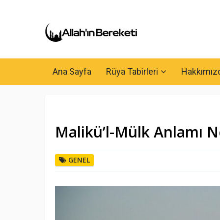
Ana Sayfa
Rüya Tabirleri
Hakkımız
Malikü’l-Mülk Anlamı 
GENEL