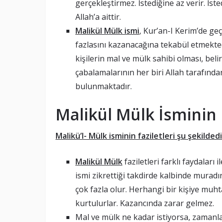
gerçekleştirmez. İstediğine az verir. İ
Allah’a aittir.
Malikül Mülk ismi
, Kur’an-I Kerim’de ge
fazlasını kazanacağına tekabül etmektedir
kişilerin mal ve mülk sahibi olması, belir
çabalamalarının her biri Allah tarafında
bulunmaktadır.
Malikül Mülk
İsminin F
Malikü’l- Mülk isminin faziletleri şu şekildedi
Malikül Mülk
faziletleri farklı faydaları
ismi zikrettiği takdirde kalbinde muradı
çok fazla olur. Herhangi bir kişiye muh
kurtulurlar. Kazancında zarar gelmez.
Mal ve mülk ne kadar istiyorsa, zamanla 