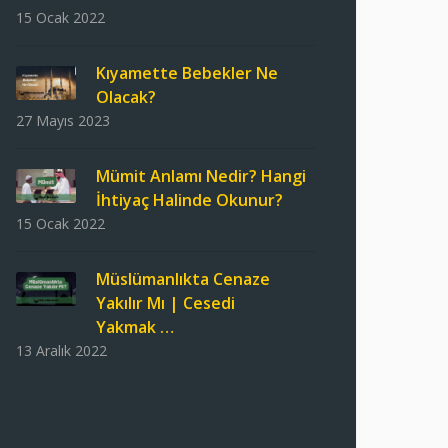
15 Ocak 2022
Kıyamette Bebekler Ne
Olacak?
27 Mayıs 2023
Mümit Anlamı Nedir? Hangi
İhtiyaç Halinde Okunur?
15 Ocak 2022
Müslümanlıkta Cenaze
Yakılır Mı | Cesedi
Yakmak …
13 Aralık 2022