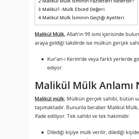
2
Malikül Mülk İsminin Faziletleri Nelerdir?
3
Malikü’l -Mülk Ebced Değeri
4
Malikül Mülk İsminin Geçtiği Ayetleri
Malikül Mülk,
Allah’ın 99 ismi içerisinde bulun
araya geldiği takdirde ise mülkün gerçek sah
Kur’an-ı Kerim’de veya farklı yerlerde ge
ediyor.
Malikül Mülk
Anlamı 
Malikül mülk;
Mülkün gerçek sahibi, bütün va
taşımaktadır. Bununla beraber Malikül Mülk, 
ifade ediliyor. Tek sahibi ve tek hakimidir.
Dilediği kişiye mülk verilir, dilediği kişid