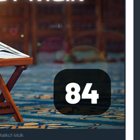
alikü’l-Mülk