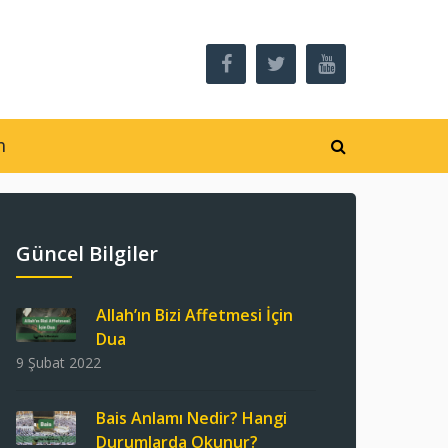
m
Güncel Bilgiler
Allah’ın Bizi Affetmesi İçin
Dua
9 Şubat 2022
Bais Anlamı Nedir? Hangi
Durumlarda Okunur?