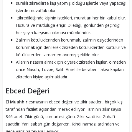
sürekli zikredilirse kişi yapmış olduğu işlerde veya yapacağı
işlerde muvaffak olur.
zikredildiğinde kişinin istekleri, muratları her biri kabul olur.
Huzura ve mutluluğa erişir. Dilediği, gönlünden geçirdiği
her şeyin karşısına çıkması mümkündür.
Zalimin kötülüklerinden korunmak, zalimin eziyetlerinden
korunmak için denilerek zikreden kötülüklerden kurtulur ve
kötülüklerden tamamen arınmış şekilde olur.
Allah’ın rızasını almak için diyerek zikreden kişiler, ölmeden
önce Nasuh, Tövbe, Salih Amel ile beraber Takva kapıları
zikreden kişiye açılmaktadır.
Ebced Değeri
El
Muahhir
esmasının ebced değeri ve zikir saatleri, birçok kişi
tarafından fazilet açısından merak ediliyor. isminin zikir sayısı
846 adet. Zikir günü, cumartesi günü. Zikir saati ise Zuhal’i
saatidir. Yani sabah gün doğarken, ikindi namazı ardından ve
gece yarısına tekabül ediyor.