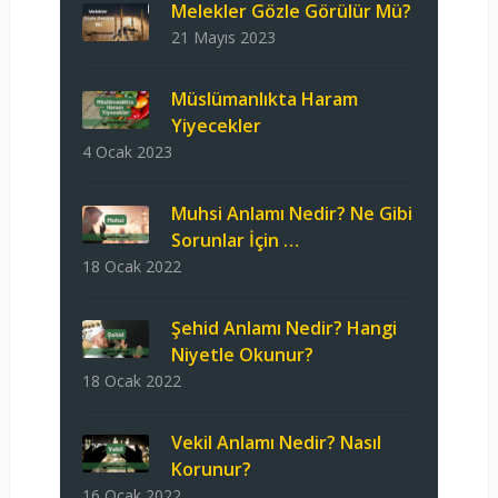
Melekler Gözle Görülür Mü?
21 Mayıs 2023
Müslümanlıkta Haram
Yiyecekler
4 Ocak 2023
Muhsi Anlamı Nedir? Ne Gibi
Sorunlar İçin …
18 Ocak 2022
Şehid Anlamı Nedir? Hangi
Niyetle Okunur?
18 Ocak 2022
Vekil Anlamı Nedir? Nasıl
Korunur?
16 Ocak 2022