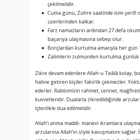
çekilmelidir.
Cuma günü, Zühre saatinde ismi şerifi o
üzerlerinden kalkar.
Farz namazların ardından 27 defa okuma r
başarıya ulaşmasına sebep olur.
Borçlardan kurtulma amacıyla her gün 10
Zalimlerin zulmünden kurtulma günlük 
Zikre devam edenlere Allah-u Teâlâ kolay, bol
haline getiren kişiler fakirlik çekmezler. Yok
ederler. Rabbimizin rahmet, cennet, mağfireti
kuvvetlendir. Dualarla zikredildiğinde arzula
içtenlikle dua edilmelidir.
Allah’ı anma maddi- manevi ikramlara ulaşmay
arzularına Allah’ın iziyle kavuşmasını sağlar.