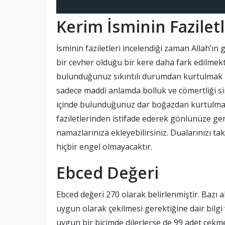
Kerim İsminin Faziletl
İsminin faziletleri incelendiği zaman Allah’
bir cevher olduğu bir kere daha fark edilmekte
bulunduğunuz sıkıntılı durumdan kurtulmak için
sadece maddi anlamda bolluk ve cömertliği 
içinde bulunduğunuz dar boğazdan kurtulmanız
faziletlerinden istifade ederek gönlünüze gen
namazlarınıza ekleyebilirsiniz. Dualarınızı t
hiçbir engel olmayacaktır.
Ebced Değeri
Ebced değeri 270 olarak belirlenmiştir. Bazı al
uygun olarak çekilmesi gerektiğine dair bilgi
uygun bir biçimde dilerlerse de 99 adet çek