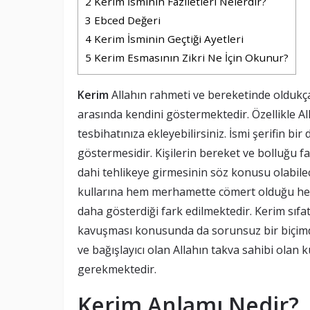
2
Kerim İsminin Faziletleri Nelerdir?
3
Ebced Değeri
4
Kerim İsminin Geçtiği Ayetleri
5
Kerim Esmasının Zikri Ne İçin Okunur?
Kerim
Allahın rahmeti ve bereketinde oldukç
arasında kendini göstermektedir. Özellikle Al
tesbihatınıza ekleyebilirsiniz. İsmi şerifin b
göstermesidir. Kişilerin bereket ve bolluğu 
dahi tehlikeye girmesinin söz konusu olabile
kullarına hem merhamette cömert olduğu hem
daha gösterdiği fark edilmektedir. Kerim sıf
kavuşması konusunda da sorunsuz bir biçimd
ve bağışlayıcı olan Allahın takva sahibi olan 
gerekmektedir.
Kerim Anlamı Nedir?