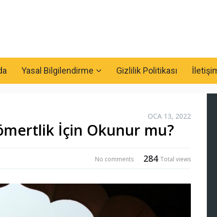
da
Yasal Bilgilendirme
Gizlilik Politikası
İletişi
OCA 13, 2022
ömertlik İçin Okunur mu?
284
No comments
Total views