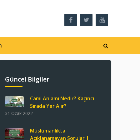
m
Güncel Bilgiler
Cami Anlamı Nedir? Kaçıncı
Sırada Yer Alır?
31 Ocak 2022
Müslümanlıkta
Açıklanamayan Sorular |