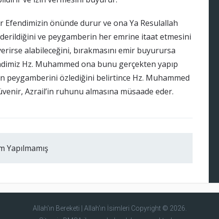
 Efendimizin önünde durur ve ona Ya Resulallah
nderildiğini ve peygamberin her emrine itaat etmesini
verirse alabileceğini, bırakmasını emir buyurursa
fendimiz Hz. Muhammed ona bunu gerçekten yapıp
’ın peygamberini özlediğini belirtince Hz. Muhammed
güvenir, Azrail’in ruhunu almasına müsaade eder.
m Yapılmamış
Allah'ın Bereketi | Allah'ın İsimleri
Copyright © 2026.