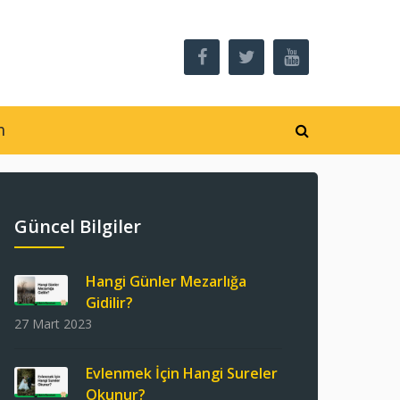
m
Güncel Bilgiler
Hangi Günler Mezarlığa
Gidilir?
27 Mart 2023
Evlenmek İçin Hangi Sureler
Okunur?