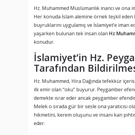
Hz. Muhammed Müslümanlık inancı ve ona iman
Her konuda İslam alemine örnek teşkil eden
buyruklarını uygulamış ve İslamiyet’e iman ede
yaşarken bulunan tek insan olan
Hz Muhamm
konudur.
İslamiyet’in Hz. Peyg
Tarafından Bildirilme
Hz. Muhammed, Hira Dağında tefekkür içeri
ilk emir olan “oku” buyurur. Peygamber efen
demekte ısrar eder ancak peygamber efendimiz
Melek o sırada gür bir sesle ona yaratıcısı ola
hikmetini, kerem oluşunu ve insanı kan pıhtıs
eder.