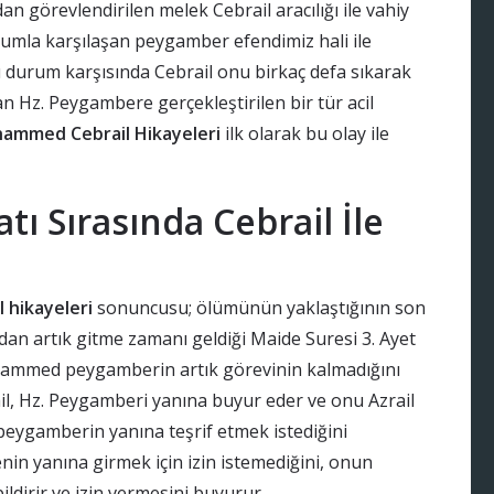
n görevlendirilen melek Cebrail aracılığı ile vahiy
durumla karşılaşan peygamber efendimiz hali ile
u durum karşısında Cebrail onu birkaç defa sıkarak
n Hz. Peygambere gerçekleştirilen bir tür acil
ammed Cebrail Hikayeleri
ilk olarak bu olay ile
ı Sırasında Cebrail İle
hikayeleri
sonuncusu; ölümünün yaklaştığının son
dan artık gitme zamanı geldiği Maide Suresi 3. Ayet
hammed peygamberin artık görevinin kalmadığını
ail, Hz. Peygamberi yanına buyur eder ve onu Azrail
 peygamberin yanına teşrif etmek istediğini
enin yanına girmek için izin istemediğini, onun
ldirir ve izin vermesini buyurur.