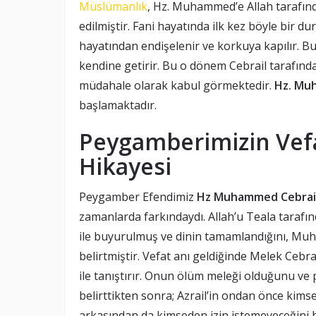
Müslümanlık
, Hz. Muhammed’e Allah tarafında
edilmiştir. Fani hayatında ilk kez böyle bir 
hayatından endişelenir ve korkuya kapılır. B
kendine getirir. Bu o dönem Cebrail tarafında
müdahale olarak kabul görmektedir.
Hz. Muh
başlamaktadır.
Peygamberimizin Vefat
Hikayesi
Peygamber Efendimiz
Hz Muhammed Cebrail 
zamanlarda farkındaydı. Allah’u Teala tarafın
ile buyurulmuş ve dinin tamamlandığını, Mu
belirtmiştir. Vefat anı geldiğinde Melek Cebr
ile tanıştırır. Onun ölüm meleği olduğunu ve
belirttikten sonra; Azrail’in ondan önce kims
arkasından da kimseden izin istemeyeceğini bi