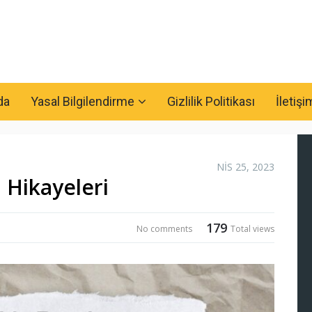
da
Yasal Bilgilendirme
Gizlilik Politikası
İletişi
NIS 25, 2023
Hikayeleri
179
No comments
Total views