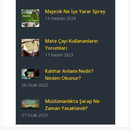
Majezik Ne İşe Yarar Sprey
13 Haziran 2024
Mate Çayı Kullananların
Yorumları
17 Kasım 2023
Kahhar Anlamı Nedir?
Neden Okunur?
26 Ocak 2022
Müslümanlıkta Şarap Ne
Zaman Yasaklandı?
27 Ocak 2023