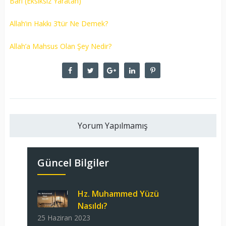
Bari (Eksiksiz Yaratan)
Allah’ın Hakkı 3’tür Ne Demek?
Allah’a Mahsus Olan Şey Nedir?
Yorum Yapılmamış
Güncel Bilgiler
Hz. Muhammed Yüzü
Nasıldı?
25 Haziran 2023