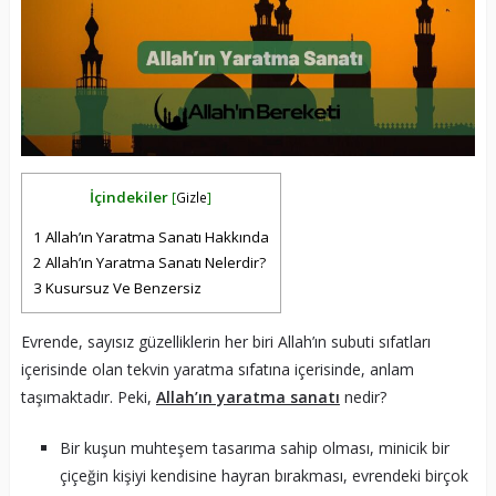
İçindekiler
[
Gizle
]
1
Allah’ın Yaratma Sanatı Hakkında
2
Allah’ın Yaratma Sanatı Nelerdir?
3
Kusursuz Ve Benzersiz
Evrende, sayısız güzelliklerin her biri Allah’ın subuti sıfatları
içerisinde olan tekvin yaratma sıfatına içerisinde, anlam
taşımaktadır. Peki,
Allah’ın yaratma sanatı
nedir?
Bir kuşun muhteşem tasarıma sahip olması, minicik bir
çiçeğin kişiyi kendisine hayran bırakması, evrendeki birçok