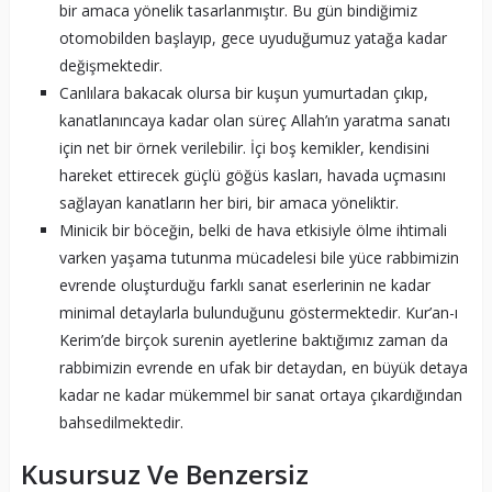
bir amaca yönelik tasarlanmıştır. Bu gün bindiğimiz
otomobilden başlayıp, gece uyuduğumuz yatağa kadar
değişmektedir.
Canlılara bakacak olursa bir kuşun yumurtadan çıkıp,
kanatlanıncaya kadar olan süreç Allah’ın yaratma sanatı
için net bir örnek verilebilir. İçi boş kemikler, kendisini
hareket ettirecek güçlü göğüs kasları, havada uçmasını
sağlayan kanatların her biri, bir amaca yöneliktir.
Minicik bir böceğin, belki de hava etkisiyle ölme ihtimali
varken yaşama tutunma mücadelesi bile yüce rabbimizin
evrende oluşturduğu farklı sanat eserlerinin ne kadar
minimal detaylarla bulunduğunu göstermektedir. Kur’an-ı
Kerim’de birçok surenin ayetlerine baktığımız zaman da
rabbimizin evrende en ufak bir detaydan, en büyük detaya
kadar ne kadar mükemmel bir sanat ortaya çıkardığından
bahsedilmektedir.
Kusursuz Ve Benzersiz