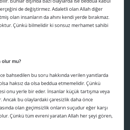
ilir. Bunlar dışında bazı olaylarda ise beddua kabul
çeğini de değiştirmez. Adaletli olan Allah diğer
etmiş olan insanların da ahını kendi yerde bırakmaz.
ktur. Çünkü bilmelidir ki sonsuz merhamet sahibi
 olur mu?
ce bahsedilen bu soru hakkında verilen yanıtlarda
a olsa haksız da olsa beddua etmemelidir. Çünkü
mesi onu yerle bir eder. İnsanlar küçük tartışma veya
er. Ancak bu olaylardaki çaresizlik daha önce
arasında olan geçimsizlik onların suçudur eğer karşı
lur. Çünkü tüm evreni yaratan Allah her şeyi gören,