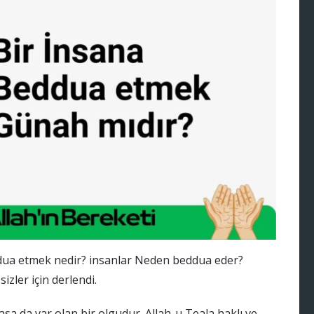
ua etmek nedir? insanlar Neden beddua eder?
zler için derlendi.
sa da var olan bir olgudur. Allah-u Teala haklı ve