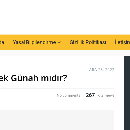
da
Yasal Bilgilendirme
Gizlilik Politikası
İletişi
ARA 28, 2022
ek Günah mıdır?
267
No comments
Total views