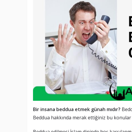
Bir insana beddua etmek günah mıdır?
Bedd
Beddua hakkında merak ettiğiniz bu konular si
Beddua edilmesi İslam dininde hoş karşılanma