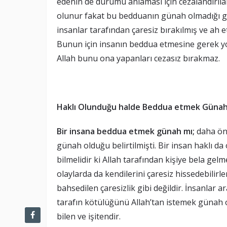
edenin de durumu anlaması için cezalandırılab
olunur fakat bu bedduanın günah olmadığı ger
insanlar tarafından çaresiz bırakılmış ve ah 
Bunun için insanın beddua etmesine gerek yo
Allah bunu ona yapanları cezasız bırakmaz.
Haklı Olunduğu halde Beddua etmek Günah
Bir insana beddua etmek günah mı;
daha ön
günah olduğu belirtilmişti. Bir insan haklı d
bilmelidir ki Allah tarafından kişiye bela gel
olaylarda da kendilerini çaresiz hissedebilirl
bahsedilen çaresizlik gibi değildir. İnsanlar 
tarafın kötülüğünü Allah’tan istemek günah o
bilen ve işitendir.