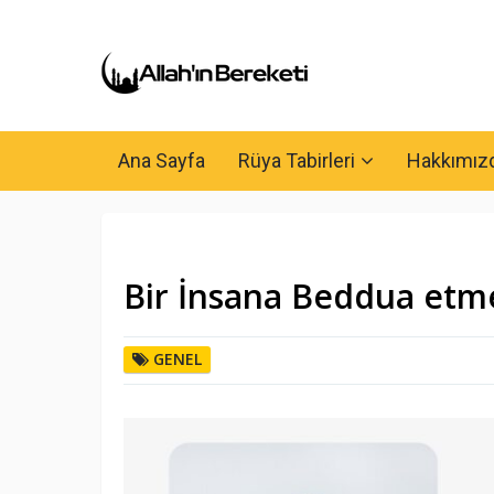
Ana Sayfa
Rüya Tabirleri
Hakkımız
Bir İnsana Beddua etm
GENEL