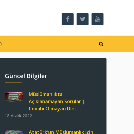
m
Güncel Bilgiler
Müslümanlıkta
Açıklanamayan Sorular |
Cevabı Olmayan Dini …
18 Aralık 2022
Atatürk’ün Müslümanlık İçin