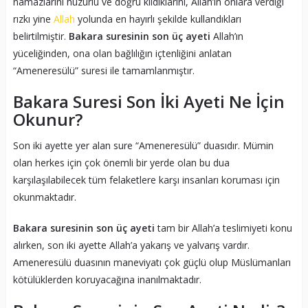
namazlarını huzurlu ve doğru kıldıklarını, Allah’ın onlara verdiği
rızkı yine
Allah
yolunda en hayırlı şekilde kullandıkları
belirtilmiştir.
Bakara suresinin son üç ayeti
Allah’ın
yüceliğinden, ona olan bağlılığın içtenliğini anlatan
“Ameneresülü” suresi ile tamamlanmıştır.
Bakara Suresi Son İki Ayeti Ne İçin
Okunur?
Son iki ayette yer alan sure “Ameneresülü” duasıdır. Mümin
olan herkes için çok önemli bir yerde olan bu dua
karşılaşılabilecek tüm felaketlere karşı insanları koruması için
okunmaktadır.
Bakara suresinin son üç ayeti
tam bir Allah’a teslimiyeti konu
alırken, son iki ayette Allah’a yakarış ve yalvarış vardır.
Ameneresülü duasının maneviyatı çok güçlü olup Müslümanları
kötülüklerden koruyacağına inanılmaktadır.