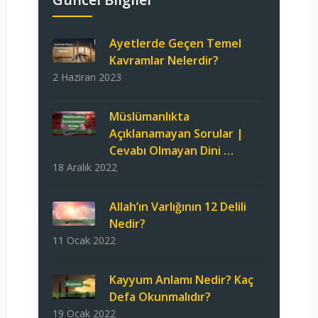
Ayetlerde Geçen Temel
Kavramlar Nelerdir?
2 Haziran 2023
Müslümanlıkta
Açıklanamayan Sorular |
Cevabı Olmayan Dini …
18 Aralık 2022
Allah’ın Varlığının 12 Delili
Nedir?
11 Ocak 2022
Kayyum Anlamı Nedir? Kaç
Defa Okunmalıdır?
19 Ocak 2022