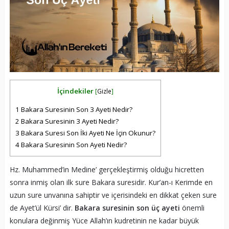
İçindekiler
[
Gizle
]
1
Bakara Suresinin Son 3 Ayeti Nedir?
2
Bakara Suresinin 3 Ayeti Nedir?
3
Bakara Suresi Son İki Ayeti Ne İçin Okunur?
4
Bakara Suresinin Son Ayeti Nedir?
Hz. Muhammed’in Medine’ gerçekleştirmiş olduğu hicretten
sonra inmiş olan ilk sure Bakara suresidir. Kur’an-ı Kerimde en
uzun sure unvanına sahiptir ve içerisindeki en dikkat çeken sure
de Ayet’ül Kürsi’ dir.
Bakara suresinin son üç ayeti
önemli
konulara değinmiş Yüce Allah’ın kudretinin ne kadar büyük