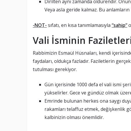
Dirilten aynı zamanda öldürendir. Onun
Veya asla geride kalmaz. Bu anlamların h
-NOT-
sıfatı, en kısa tanımlamasıyla
“sahip”
o
Vali İsminin Faziletler
Rabbimizin Esmaül Hüsnaları, kendi içerisinde f
faydaları, oldukça fazladır. Faziletlerin gerçe
tutulması gerekiyor.
Gün içerisinde 1000 defa el vali ismi şe
yükselirler. Gece ve gündüz olmak üzere
Emrinde bulunan herkes ona saygı duyar. 
rakamları telaffuz etmek, değişkenlik gö
kalbinizin olması önemlidir.