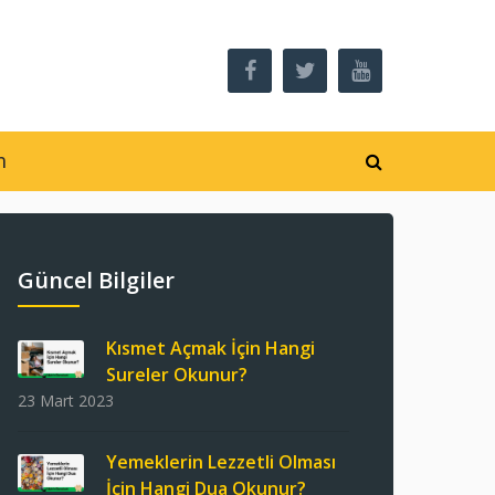
m
Güncel Bilgiler
Kısmet Açmak İçin Hangi
Sureler Okunur?
23 Mart 2023
Yemeklerin Lezzetli Olması
İçin Hangi Dua Okunur?