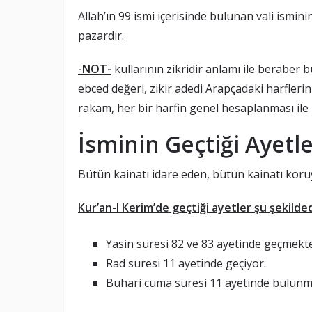
Allah’ın 99 ismi içerisinde bulunan vali isminin
pazardır.
-NOT-
kullarının zikridir anlamı ile beraber 
ebced değeri, zikir adedi Arapçadaki harfleri
rakam, her bir harfin genel hesaplanması ile b
İsminin Geçtiği Ayetle
Bütün kainatı idare eden, bütün kainatı kor
Kur’an-I Kerim’de geçtiği ayetler şu şekilded
Yasin suresi 82 ve 83 ayetinde geçmekte
Rad suresi 11 ayetinde geçiyor.
Buhari cuma suresi 11 ayetinde bulunm