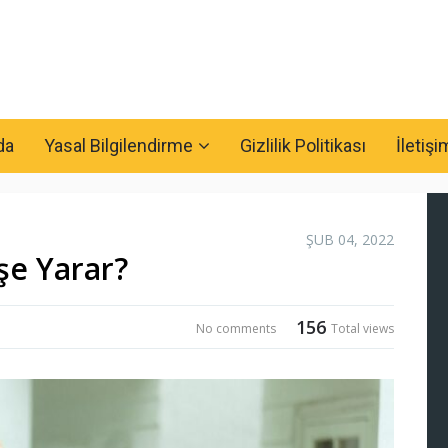
da
Yasal Bilgilendirme
Gizlilik Politikası
İletişi
ŞUB 04, 2022
şe Yarar?
156
No comments
Total views