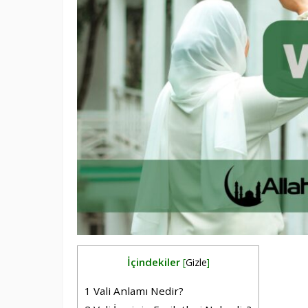
İçindekiler
[
Gizle
]
1
Vali Anlamı Nedir?