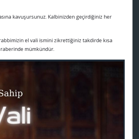
asına kavuşursunuz. Kalbinizden geçirdiğiniz her
bbimizin el vali ismini zikrettiğiniz takdirde kısa
eraberinde mümkündür.