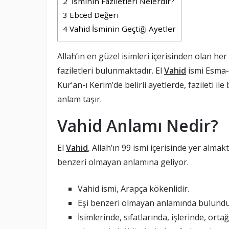
2
İsminin Faziletleri Nelerdir?
3
Ebced Değeri
4
Vahid İsminin Geçtiği Ayetler
Allah’ın en güzel isimleri içerisinden olan he
faziletleri bulunmaktadır. El
Vahid
ismi Esma-Ü
Kur’an-ı Kerim’de belirli ayetlerde, fazileti i
anlam taşır.
Vahid Anlamı Nedir?
El
Vahid
, Allah’ın 99 ismi içerisinde yer almak
benzeri olmayan anlamına geliyor.
Vahid ismi, Arapça kökenlidir.
Eşi benzeri olmayan anlamında bulunduğu
İsimlerinde, sıfatlarında, işlerinde, or