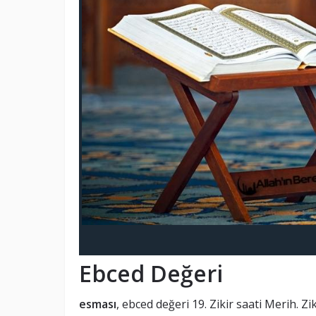
Ebced Değeri
esması
, ebced değeri 19. Zikir saati Merih. Z