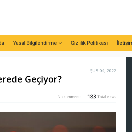
da
Yasal Bilgilendirme
Gizlilik Politikası
İletişi
ŞUB 04, 2022
erede Geçiyor?
183
No comments
Total views