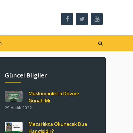
m
Güncel Bilgiler
Müslümanlıkta Dövme
Günah Mı
29 Aralık 2022
Mezarlıkta Okunacak Dua
Hangisidir?