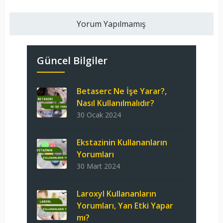
Yorum Yapılmamış
Güncel Bilgiler
Betaserc Ne İşe Yarar?,
Nasıl Kullanılmalıdır?
30 Ocak 2024
Ekstazinin Kullananların
Yorumları
30 Mart 2024
Laroxyl Kullananların
Yorumları, Yan Etki Yapar
mı?