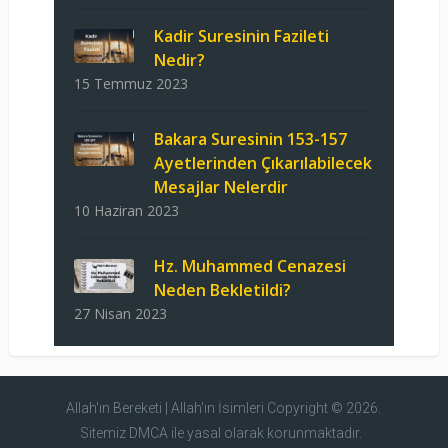
Kadir Suresinin Fazileti
Nedir?
15 Temmuz 2023
Bakara Suresinin 153-157
Ayetlerinden Çıkarılabilecek
Mesajlar Nelerdir
10 Haziran 2023
Hz. Muhammed Cenazesi
Neden Bekletildi?
27 Nisan 2023
Allah'ın Bereketi | Allah'ın İsimleri
Copyright © 2026.
Sitemiz DMCA ile yasal olarak korunmaktadır.