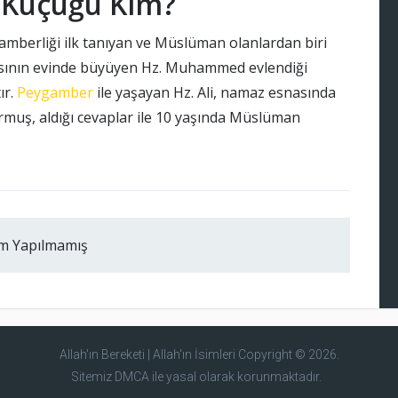
 Küçüğü Kim?
mberliği ilk tanıyan ve Müslüman olanlardan biri
asının evinde büyüyen Hz. Muhammed evlendiği
ır.
Peygamber
ile yaşayan Hz. Ali, namaz esnasında
muş, aldığı cevaplar ile 10 yaşında Müslüman
m Yapılmamış
Allah'ın Bereketi | Allah'ın İsimleri
Copyright © 2026.
Sitemiz DMCA ile yasal olarak korunmaktadır.