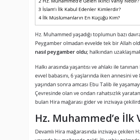
2
Hz. Muhammed’e Gelen İkinci Vahiy Nedir?
3
İslam’ı İlk Kabul Edenler Kimlerdir?
4
İlk Müslümanların En Küçüğü Kim?
Hz. Muhammed yaşadığı toplumun bazı davran
Peygamber olmadan evvelde tek bir Allah ol
nasıl peygamber oldu;
halkından uzaklaşmak i
Halkı arasında yaşantısı ve ahlakı ile tanı
evvel babasını, 6 yaşlarında iken annesini ve 
yaşından sonra amcası Ebu Talib ile yaşamaya
Çevresinde olan ve ondan rahatsızlık yarata
bulan Hira mağarası gider ve inzivaya çekilird
Hz. Muhammed’e İlk 
Devamlı Hira mağarasında inzivaya çekilen H