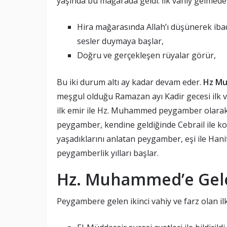
yaşında bu mağarada geldi. İlk vahiy gelmede
Hira mağarasında Allah’ı düşünerek ibad
sesler duymaya başlar,
Doğru ve gerçekleşen rüyalar görür,
Bu iki durum altı ay kadar devam eder.
Hz Mu
meşgul olduğu Ramazan ayı Kadir gecesi ilk vah
ilk emir ile Hz. Muhammed peygamber olarak 
peygamber, kendine geldiğinde Cebrail ile kon
yaşadıklarını anlatan peygamber, eşi ile Hani
peygamberlik yılları başlar.
Hz. Muhammed’e Gelen
Peygambere gelen ikinci vahiy ve farz olan il