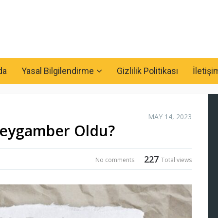
da
Yasal Bilgilendirme
Gizlilik Politikası
İletişi
MAY 14, 2023
Peygamber Oldu?
227
No comments
Total views