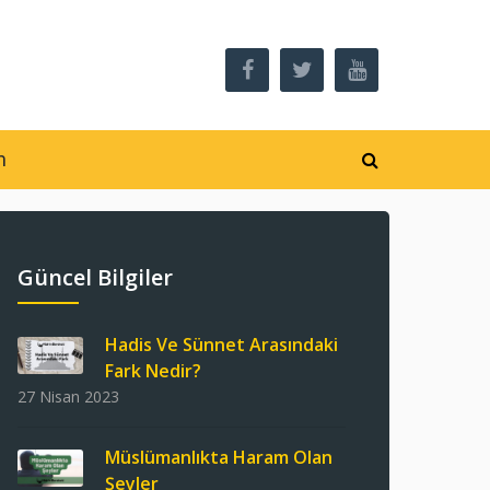
m
Güncel Bilgiler
Hadis Ve Sünnet Arasındaki
Fark Nedir?
27 Nisan 2023
Müslümanlıkta Haram Olan
Şeyler