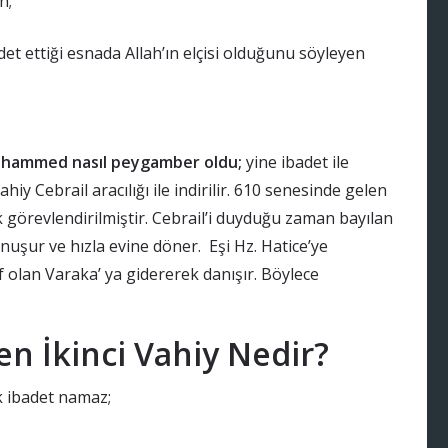
n;
et ettiği esnada Allah’ın elçisi olduğunu söyleyen
hammed nasıl peygamber oldu;
yine ibadet ile
iy Cebrail aracılığı ile indirilir. 610 senesinde gelen
görevlendirilmiştir. Cebrail’i duyduğu zaman bayılan
uşur ve hızla evine döner. Eşi Hz. Hatice’ye
f olan Varaka’ ya gidererek danışır. Böylece
 İkinci Vahiy Nedir?
k ibadet namaz;