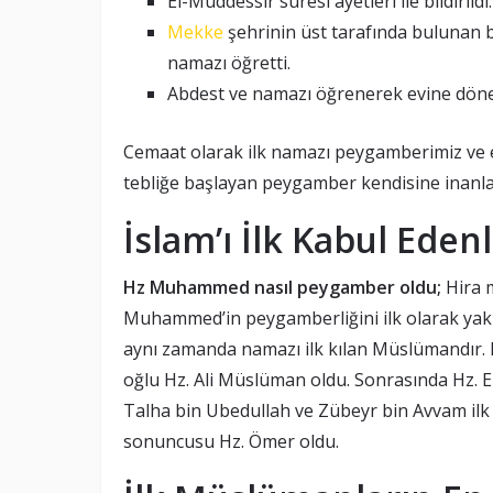
El-Müddessir suresi ayetleri ile bildirildi.
Mekke
şehrinin üst tarafında bulunan 
namazı öğretti.
Abdest ve namazı öğrenerek evine dönen
Cemaat olarak ilk namazı peygamberimiz ve eş
tebliğe başlayan peygamber kendisine inanlar
İslam’ı İlk Kabul Eden
Hz Muhammed nasıl peygamber oldu;
Hira 
Muhammed’in peygamberliğini ilk olarak yakın
aynı zamanda namazı ilk kılan Müslümandır. 
oğlu Hz. Ali Müslüman oldu. Sonrasında Hz. 
Talha bin Ubedullah ve Zübeyr bin Avvam ilk 
sonuncusu Hz. Ömer oldu.