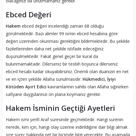
olacağınızı da unutmamanız gerekir.
Ebced Değeri
Hakem
ebced değeri incelendiği zaman 68 olduğu
görülmektedir. Bazı alimler 99 ismin ebced hesabına göre
değeri üzerinden okunması gerektiğini bildirmektedir. Bu şekilde
faziletlerinden daha net şekilde istifade edeceğiniz
düşünülmektedir. Fakat genel geçer bir kural da
bulunmamaktadır. Dilerseniz bir tesbih boyunca dilerseniz
ebced hesabı kadar okuyabilirsiniz. Önemli olan duanızın en net
ve en içten şekilde Allaha sunulmasıdır.
Hükmedici, İyiyi
Kötüden Ayırt
Edici
kavramlarının sahibi olan Allaha sığınırken
safiyane duygularınızı ön plana koymanız gerekir.
Hakem İsminin Geçtiği Ayetleri
Hakem ismi şerifi Araf suresinde geçmektedir. Hangi surenin
nerede, kim için, hangi olay üzerine indirildiğine dair bilgi almak
size süreç hakkında net bir biçimde bilgi verecektir. Bu aşamada