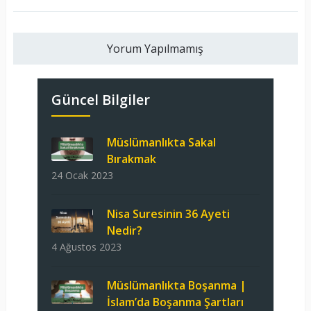
Yorum Yapılmamış
Güncel Bilgiler
Müslümanlıkta Sakal
Bırakmak
24 Ocak 2023
Nisa Suresinin 36 Ayeti
Nedir?
4 Ağustos 2023
Müslümanlıkta Boşanma |
İslam’da Boşanma Şartları