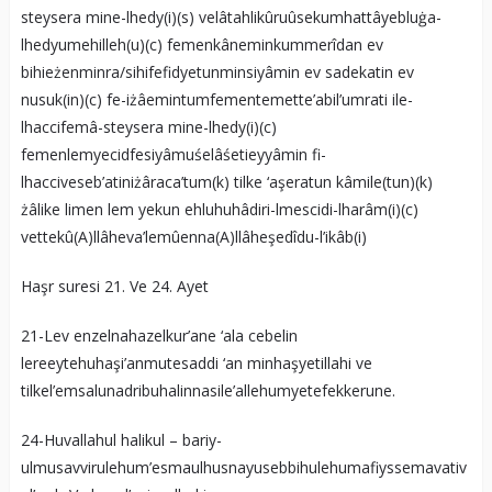
steysera mine-lhedy(i)(s) velâtahlikûruûsekumhattâyebluġa-
lhedyumehilleh(u)(c) femenkâneminkummerîdan ev
bihieżenminra/sihifefidyetunminsiyâmin ev sadekatin ev
nusuk(in)(c) fe-iżâemintumfementemette’abil’umrati ile-
lhaccifemâ-steysera mine-lhedy(i)(c)
femenlemyecidfesiyâmuśelâśetieyyâmin fi-
lhacciveseb’atiniżâraca’tum(k) tilke ‘aşeratun kâmile(tun)(k)
żâlike limen lem yekun ehluhuhâdiri-lmescidi-lharâm(i)(c)
vettekû(A)llâheva’lemûenna(A)llâheşedîdu-l’ikâb(i)
Haşr suresi 21. Ve 24. Ayet
21-Lev enzelnahazelkur’ane ‘ala cebelin
lereeytehuhaşi’anmutesaddi ‘an minhaşyetillahi ve
tilkel’emsalunadribuhalinnasile’allehumyetefekkerune.
24-Huvallahul halikul – bariy-
ulmusavvirulehum’esmaulhusnayusebbihulehumafiyssemavativ