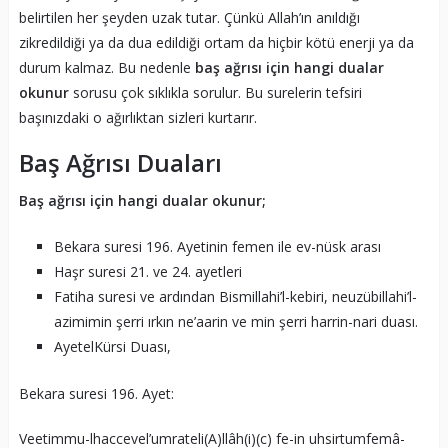
belirtilen her şeyden uzak tutar. Çünkü Allah’ın anıldığı
zikredildiği ya da dua edildiği ortam da hiçbir kötü enerji ya da
durum kalmaz. Bu nedenle
baş ağrısı için hangi dualar
okunur
sorusu çok sıklıkla sorulur. Bu surelerin tefsiri
başınızdaki o ağırlıktan sizleri kurtarır.
Baş Ağrısı Duaları
Baş ağrısı için hangi dualar okunur;
Bekara suresi 196. Ayetinin femen ile ev-nüsk arası
Haşr suresi 21. ve 24. ayetleri
Fatiha suresi ve ardından Bismillahi’l-kebiri, neuzübillahi’l-
azimimin şerri ırkın ne’aarin ve min şerri harrin-nari duası.
AyetelKürsi Duası,
Bekara suresi 196. Ayet:
Veetimmu-lhaccevel’umrateli(A)llâh(i)(c) fe-in uhsirtumfemâ-